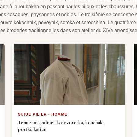
fane à la roubakha en passant par les bijoux et les chaussures.
ions cosaques, paysannes et nobles. Le troisième se concentre su
 couvre kokochnik, povoynik, soroka et sorocchina. Le quatrième a
 les broderies traditionnelles dans son atelier du XIVe arrondiss
GUIDE PILIER · HOMME
Tenue masculine : kosovorotka, kouchak,
portki, kaftan