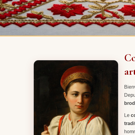
Co
ar
Bien
Depu
brod
Le
c
trad
homme