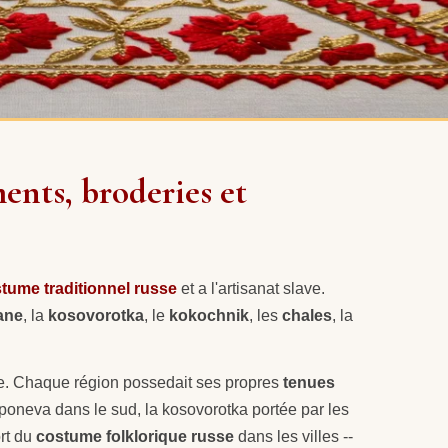
ents, broderies et
tume traditionnel russe
et a l'artisanat slave.
ane
, la
kosovorotka
, le
kokochnik
, les
chales
, la
cle. Chaque région possedait ses propres
tenues
a poneva dans le sud, la kosovorotka portée par les
ort du
costume folklorique russe
dans les villes --