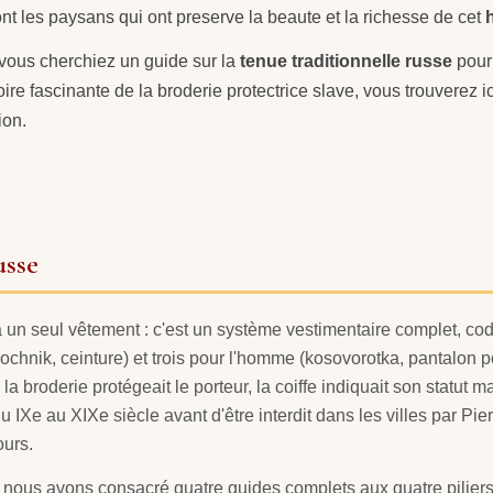
nt les paysans qui ont preserve la beaute et la richesse de cet
vous cherchiez un guide sur la
tenue traditionnelle russe
pour
toire fascinante de la broderie protectrice slave, vous trouverez ici
ion.
usse
un seul vêtement : c'est un système vestimentaire complet, cod
chnik, ceinture) et trois pour l'homme (kosovorotka, pantalon p
a broderie protégeait le porteur, la coiffe indiquait son statut mar
 IXe au XIXe siècle avant d'être interdit dans les villes par Pi
ours.
 nous avons consacré quatre guides complets aux quatre piliers