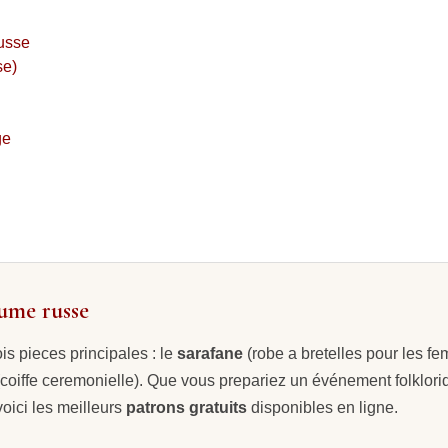
russe
se)
ge
tume russe
s pieces principales : le
sarafane
(robe a bretelles pour les f
coiffe ceremonielle). Que vous prepariez un événement folklori
voici les meilleurs
patrons gratuits
disponibles en ligne.