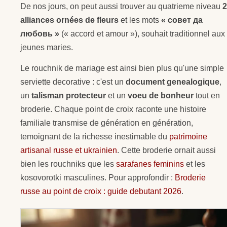
De nos jours, on peut aussi trouver au quatrieme niveau
2
alliances ornées de fleurs
et les mots
« совет да
любовь »
(« accord et amour »), souhait traditionnel aux
jeunes maries.
Le rouchnik de mariage est ainsi bien plus qu'une simple
serviette decorative : c'est un
document genealogique
,
un
talisman protecteur
et un
voeu de bonheur
tout en
broderie. Chaque point de croix raconte une histoire
familiale transmise de génération en génération,
temoignant de la richesse inestimable du
patrimoine
artisanal russe et ukrainien
. Cette broderie ornait aussi
bien les rouchniks que les
sarafanes feminins
et les
kosovorotki masculines. Pour approfondir :
Broderie
russe au point de croix : guide debutant 2026
.