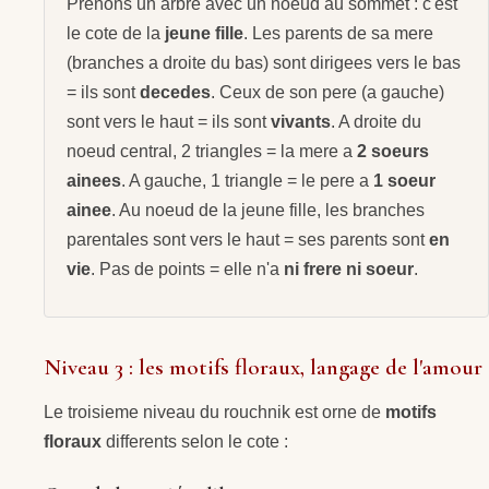
Prenons un arbre avec un noeud au sommet : c'est
le cote de la
jeune fille
. Les parents de sa mere
(branches a droite du bas) sont dirigees vers le bas
= ils sont
decedes
. Ceux de son pere (a gauche)
sont vers le haut = ils sont
vivants
. A droite du
noeud central, 2 triangles = la mere a
2 soeurs
ainees
. A gauche, 1 triangle = le pere a
1 soeur
ainee
. Au noeud de la jeune fille, les branches
parentales sont vers le haut = ses parents sont
en
vie
. Pas de points = elle n'a
ni frere ni soeur
.
Niveau 3 : les motifs floraux, langage de l'amour
Le troisieme niveau du rouchnik est orne de
motifs
floraux
differents selon le cote :