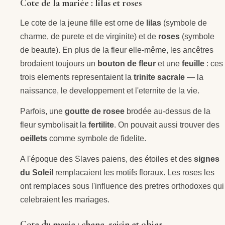
Cote de la mariée : lilas et roses
Le cote de la jeune fille est orne de
lilas
(symbole de
charme, de purete et de virginite) et de
roses
(symbole
de beaute). En plus de la fleur elle-même, les ancêtres
brodaient toujours un
bouton de fleur
et une
feuille
: ces
trois elements representaient la
trinite sacrale
— la
naissance, le developpement et l'eternite de la vie.
Parfois, une
goutte de rosee
brodée au-dessus de la
fleur symbolisait la
fertilite
. On pouvait aussi trouver des
oeillets
comme symbole de fidelite.
A l'époque des Slaves paiens, des étoiles et des
signes
du Soleil
remplacaient les motifs floraux. Les roses les
ont remplaces sous l'influence des pretres orthodoxes qui
celebraient les mariages.
Cote du marie : chene, raisin et obier