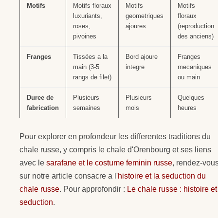
Motifs
Motifs floraux
Motifs
Motifs
luxuriants,
geometriques
floraux
roses,
ajoures
(reproduction
pivoines
des anciens)
Franges
Tissées a la
Bord ajoure
Franges
main (3-5
integre
mecaniques
rangs de filet)
ou main
Duree de
Plusieurs
Plusieurs
Quelques
fabrication
semaines
mois
heures
Pour explorer en profondeur les differentes traditions du
chale russe, y compris le chale d'Orenbourg et ses liens
avec le
sarafane et le costume feminin russe
, rendez-vou
sur notre article consacre a l'
histoire et la seduction du
chale russe
. Pour approfondir :
Le chale russe : histoire et
seduction
.