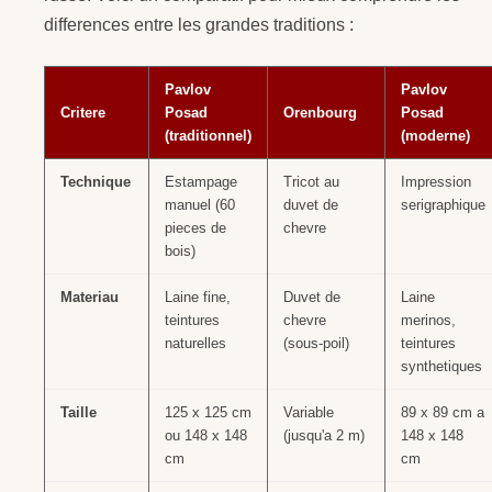
differences entre les grandes traditions :
Pavlov
Pavlov
Critere
Posad
Orenbourg
Posad
(traditionnel)
(moderne)
Technique
Estampage
Tricot au
Impression
manuel (60
duvet de
serigraphique
pieces de
chevre
bois)
Materiau
Laine fine,
Duvet de
Laine
teintures
chevre
merinos,
naturelles
(sous-poil)
teintures
synthetiques
Taille
125 x 125 cm
Variable
89 x 89 cm a
ou 148 x 148
(jusqu'a 2 m)
148 x 148
cm
cm