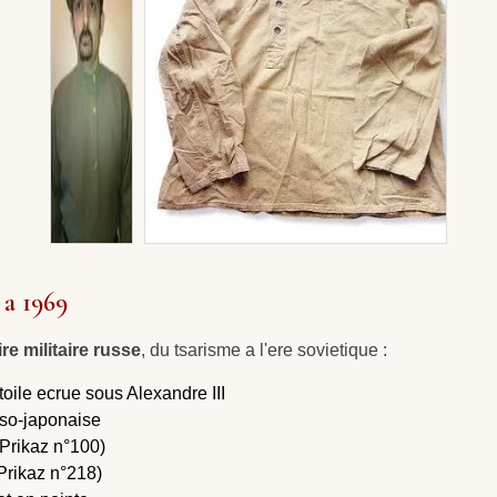
 a 1969
re militaire russe
, du tsarisme a l'ere sovietique :
oile ecrue sous Alexandre III
usso-japonaise
(Prikaz n°100)
(Prikaz n°218)