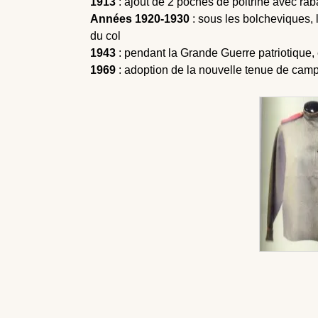
1913
: ajout de 2 poches de poitrine avec rab
Années 1920-1930
: sous les bolcheviques, 
du col
1943
: pendant la Grande Guerre patriotique, 
1969
: adoption de la nouvelle tenue de camp