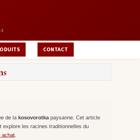
SE
ODUITS
CONTACT
ns
ee de la
kosovorotka
paysanne. Cet article
t explore les racines traditionnelles du
t achat
.