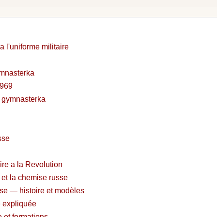
l'uniforme militaire
ymnasterka
1969
la gymnasterka
sse
ire a la Revolution
 et la chemise russe
sse — histoire et modèles
e expliquée
e et formations