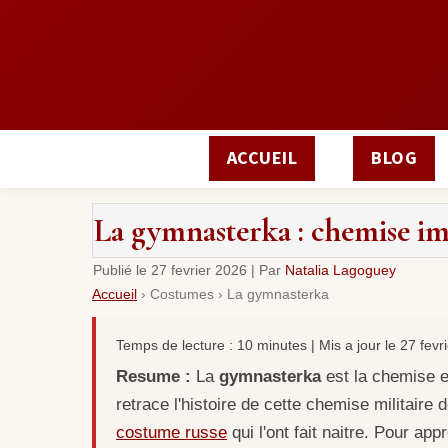
ACCUEIL
BLOG
La gymnasterka : chemise imp
Publié le
27 fevrier 2026
|
Par
Natalia Lagoguey
Accueil
›
Costumes
›
La gymnasterka
Temps de lecture : 10 minutes | Mis a jour le 27 fevr
Resume :
La
gymnasterka
est la chemise e
retrace l'histoire de cette chemise militaire
costume russe
qui l'ont fait naitre. Pour app