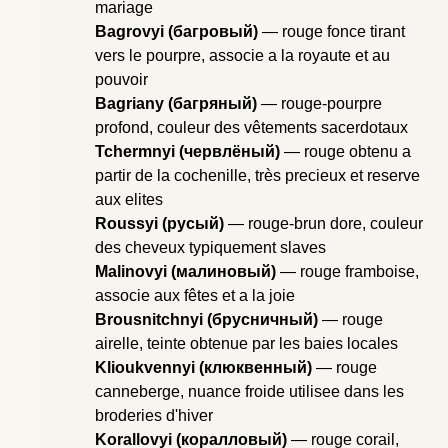
mariage
Bagrovyi (багровый)
— rouge fonce tirant
vers le pourpre, associe a la royaute et au
pouvoir
Bagriany (багряный)
— rouge-pourpre
profond, couleur des vêtements sacerdotaux
Tchermnyi (червлёный)
— rouge obtenu a
partir de la cochenille, très precieux et reserve
aux elites
Roussyi (русый)
— rouge-brun dore, couleur
des cheveux typiquement slaves
Malinovyi (малиновый)
— rouge framboise,
associe aux fêtes et a la joie
Brousnitchnyi (брусничный)
— rouge
airelle, teinte obtenue par les baies locales
Klioukvennyi (клюквенный)
— rouge
canneberge, nuance froide utilisee dans les
broderies d'hiver
Korallovyi (коралловый)
— rouge corail,