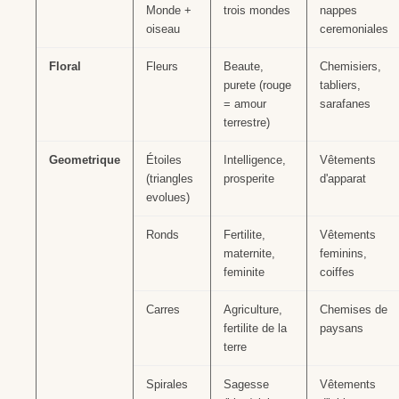
Monde +
trois mondes
nappes
oiseau
ceremoniales
Floral
Fleurs
Beaute,
Chemisiers,
purete (rouge
tabliers,
= amour
sarafanes
terrestre)
Geometrique
Étoiles
Intelligence,
Vêtements
(triangles
prosperite
d'apparat
evolues)
Ronds
Fertilite,
Vêtements
maternite,
feminins,
feminite
coiffes
Carres
Agriculture,
Chemises de
fertilite de la
paysans
terre
Spirales
Sagesse
Vêtements