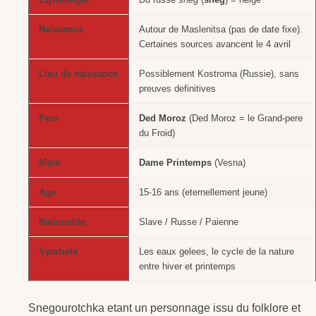
Naissance
Autour de Maslenitsa (pas de date fixe).
Certaines sources avancent le 4 avril
Lieu de naissance
Possiblement Kostroma (Russie), sans
preuves definitives
Pere
Ded Moroz
(Ded Moroz = le Grand-pere
du Froid)
Mere
Dame Printemps
(Vesna)
Age
15-16 ans (eternellement jeune)
Nationalite
Slave / Russe / Paienne
Symbole
Les eaux gelees, le cycle de la nature
entre hiver et printemps
Snegourotchka etant un personnage issu du folklore et