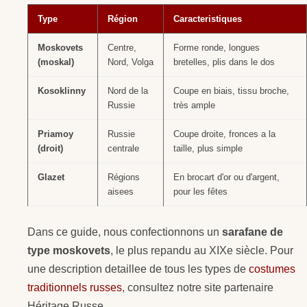
Type
Région
Caracteristiques
Moskovets
Centre,
Forme ronde, longues
(moskal)
Nord, Volga
bretelles, plis dans le dos
Kosoklinny
Nord de la
Coupe en biais, tissu broche,
Russie
très ample
Priamoy
Russie
Coupe droite, fronces a la
(droit)
centrale
taille, plus simple
Glazet
Régions
En brocart d'or ou d'argent,
aisees
pour les fêtes
Dans ce guide, nous confectionnons un
sarafane de
type moskovets
, le plus repandu au XIXe siècle. Pour
une description detaillee de tous les types de
costumes
traditionnels russes
, consultez notre site partenaire
Héritage Russe.