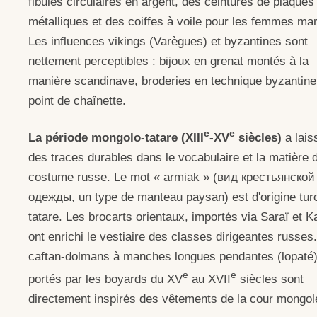
fibules circulaires en argent, des ceintures de plaques
métalliques et des coiffes à voile pour les femmes mar
Les influences vikings (Varègues) et byzantines sont
nettement perceptibles : bijoux en grenat montés à la
manière scandinave, broderies en technique byzantine
point de chaînette.
e
e
La période mongolo-tatare (XIII
-XV
siècles)
a lais
des traces durables dans le vocabulaire et la matière 
costume russe. Le mot « armiak » (вид крестьянской
одежды, un type de manteau paysan) est d'origine tur
tatare. Les brocarts orientaux, importés via Saraï et K
ont enrichi le vestiaire des classes dirigeantes russes
caftan-dolmans à manches longues pendantes (lopaté
e
e
portés par les boyards du XV
au XVII
siècles sont
directement inspirés des vêtements de la cour mongol