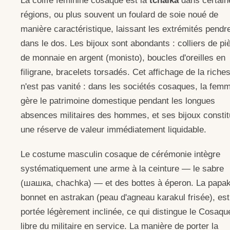
La coiffe féminine cosaque est la
tchaïka
dans certain
régions, ou plus souvent un foulard de soie noué de
manière caractéristique, laissant les extrémités pendr
dans le dos. Les bijoux sont abondants : colliers de pi
de monnaie en argent (monisto), boucles d'oreilles en
filigrane, bracelets torsadés. Cet affichage de la riche
n'est pas vanité : dans les sociétés cosaques, la fem
gère le patrimoine domestique pendant les longues
absences militaires des hommes, et ses bijoux constit
une réserve de valeur immédiatement liquidable.
Le costume masculin cosaque de cérémonie intègre
systématiquement une arme à la ceinture — le sabre
(шашка, chachka) — et des bottes à éperon. La papa
bonnet en astrakan (peau d'agneau karakul frisée), est
portée légèrement inclinée, ce qui distingue le Cosaqu
libre du militaire en service. La manière de porter la