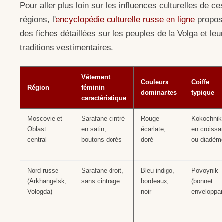
Pour aller plus loin sur les influences culturelles de ce
régions, l'
encyclopédie culturelle russe en ligne
propo
des fiches détaillées sur les peuples de la Volga et leu
traditions vestimentaires.
Vêtement
Couleurs
Coiffe
Région
féminin
dominantes
typique
caractéristique
Moscovie et
Sarafane cintré
Rouge
Kokochnik
Oblast
en satin,
écarlate,
en croissa
central
boutons dorés
doré
ou diadèm
Nord russe
Sarafane droit,
Bleu indigo,
Povoynik
(Arkhangelsk,
sans cintrage
bordeaux,
(bonnet
Vologda)
noir
enveloppan