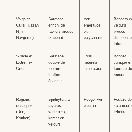
Volga et
Sarafane
Vert
Bonnets d
Oural (Kazan,
enrichi de
émeraude,
velours
Nijni-
tabliers brodés
or,
brodés
Novgorod)
(zapona)
polychrome
d'influence
tatare
Sibérie et
Sarafane
Tons
Bonnet
Extrême-
doublé de
naturels,
conique e
Orient
fourrure,
laine écrue
fourrure de
étoffes
renard
épaisses
Régions
Spidnytsia à
Rouge, vert,
Foulard de
cosaques
rayures
bleu, or
soie noué 
(Don,
verticales,
tchaïka
Kouban)
korset en
velours