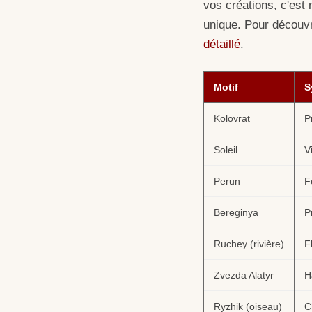
vos créations, c'est 
unique. Pour découvr
détaillé
.
Motif
S
Kolovrat
P
Soleil
V
Perun
F
Bereginya
P
Ruchey (rivière)
F
Zvezda Alatyr
H
Ryzhik (oiseau)
C