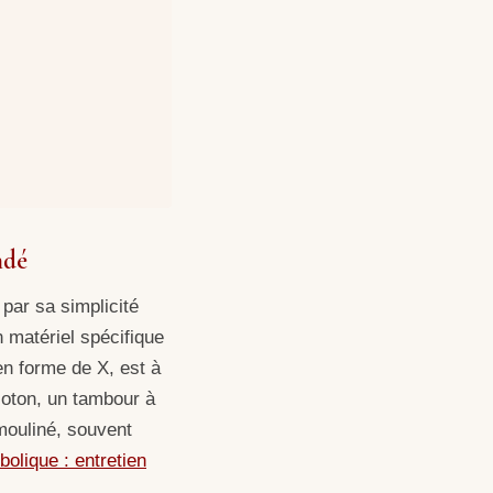
ndé
 par sa simplicité
n matériel spécifique
en forme de X, est à
coton, un tambour à
 mouliné, souvent
olique : entretien