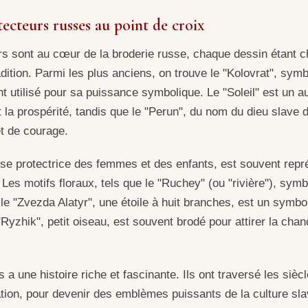
tecteurs russes au point de croix
rs sont au cœur de la broderie russe, chaque dessin étant 
dition. Parmi les plus anciens, on trouve le "Kolovrat", symb
t utilisé pour sa puissance symbolique. Le "Soleil" est un au
t la prospérité, tandis que le "Perun", du nom du dieu slave d
t de courage.
se protectrice des femmes et des enfants, est souvent repr
é. Les motifs floraux, tels que le "Ruchey" (ou "rivière"), symbo
 le "Zvezda Alatyr", une étoile à huit branches, est un symbo
e "Ryzhik", petit oiseau, est souvent brodé pour attirer la cha
a une histoire riche et fascinante. Ils ont traversé les sièc
tion, pour devenir des emblèmes puissants de la culture sla