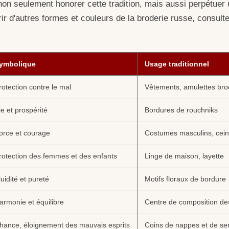
non seulement honorer cette tradition, mais aussi perpétuer 
ir d'autres formes et couleurs de la broderie russe, consult
ymbolique
Usage traditionnel
rotection contre le mal
Vêtements, amulettes br
ie et prospérité
Bordures de rouchniks
orce et courage
Costumes masculins, cein
rotection des femmes et des enfants
Linge de maison, layette
luidité et pureté
Motifs floraux de bordure
armonie et équilibre
Centre de composition de
hance, éloignement des mauvais esprits
Coins de nappes et de ser