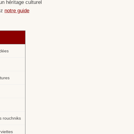
un héritage culturel
ez
notre guide
odées
tures
s rouchniks
viettes