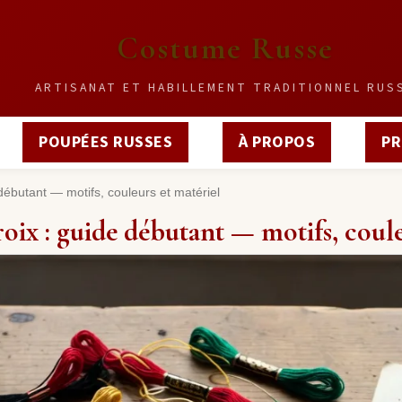
Costume Russe
ARTISANAT ET HABILLEMENT TRADITIONNEL RUS
POUPÉES RUSSES
À PROPOS
PR
 débutant — motifs, couleurs et matériel
roix : guide débutant — motifs, coule