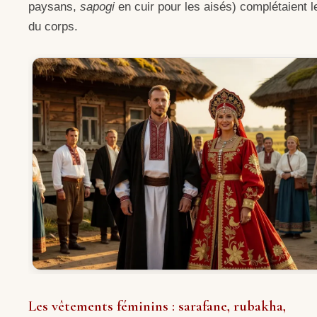
paysans,
sapogi
en cuir pour les aisés) complétaient l
du corps.
Les vêtements féminins : sarafane, rubakha,