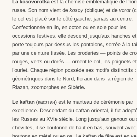
La kosovorotka
est la chemise emblématique de l'h
russe. Son nom vient de
kosoy
(oblique) et de
vorot
(co
le col est placé sur le côté gauche, jamais au centre.
Confectionnée en lin, en coton ou en soie pour les
occasions festives, elle descend jusqu'aux hanches et
porte toujours par-dessus les pantalons, serrée à la tai
par une ceinture tissée. Les broderies — points de cro
rouges, verts ou dorés — ornent le col, les poignets et
l'ourlet. Chaque région possède ses motifs distinctifs :
géométriques dans le Nord, floraux dans la région de
Riazan, zoomorphes en Sibérie.
Le kaftan
(кафтан) est le manteau de cérémonie par
excellence. Descendant du caftan oriental, il fut adopt
les Russes au XVIe siècle. Long jusqu'aux genoux ou
chevilles, il se boutonne de haut en bas, souvent avec
boutons en métal ou en os. Le kaftan de fête est en ve