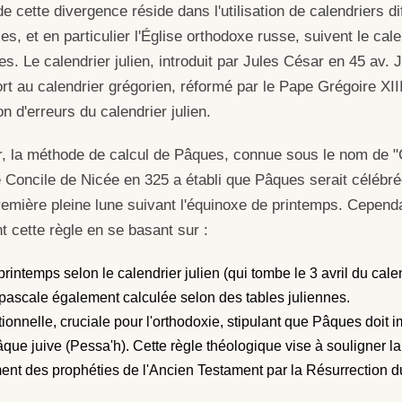
de cette divergence réside dans l'utilisation de calendriers di
s, et en particulier l'Église orthodoxe russe, suivent le cale
es. Le calendrier julien, introduit par Jules César en 45 av. 
ort au calendrier grégorien, réformé par le Pape Grégoire XII
on d'erreurs du calendrier julien.
r, la méthode de calcul de Pâques, connue sous le nom de 
e Concile de Nicée en 325 a établi que Pâques serait célébré
emière pleine lune suivant l'équinoxe de printemps. Cependa
t cette règle en se basant sur :
rintemps selon le calendrier julien (qui tombe le 3 avril du cale
 pascale également calculée selon des tables juliennes.
ionnelle, cruciale pour l'orthodoxie, stipulant que Pâques doit 
âque juive (Pessa'h). Cette règle théologique vise à souligner la 
ent des prophéties de l'Ancien Testament par la Résurrection du