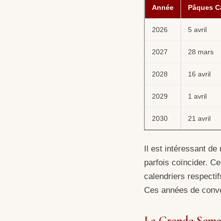
Année
Pâques Ca
2026
5 avril
2027
28 mars
2028
16 avril
2029
1 avril
2030
21 avril
Il est intéressant d
parfois coïncider. Ce
calendriers respecti
Ces années de conver
La Grande Semain