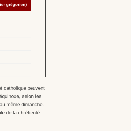
er grégorien)
et catholique peuvent
 équinoxe, selon les
nt au même dimanche.
e de la chrétienté.