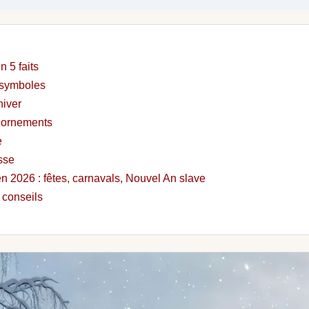
 5 faits
 symboles
hiver
t ornements
e
sse
 2026 : fêtes, carnavals, Nouvel An slave
 conseils