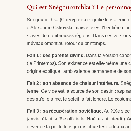
Qui est Snégourotchka ? Le personnag
Snégourotchka (Снегурочка) signifie littéralement «
d'Alexandre Ostrovski, mais elle est l'héritière d'
slaves de nombreuses régions. Dans ces versions o
inévitablement au retour du printemps.
Fait 1 : ses parents divins.
Dans la version canon
(le Printemps). Son existence est elle-même une co
origine explique l'ambivalence permanente de son 
Fait 2 : son absence de chaleur intérieure.
Snégo
terme. Ce vide est la source de son destin : aspir
dès qu'elle aime, le soleil la fait fondre. Le cost
Fait 3 : sa récupération soviétique.
Au XXe siècle
janvier étant la fête officielle, Noël étant interd
devenue la petite-fille qui distribue les cadeaux a