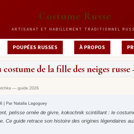
Costume Russe
ARTISANAT ET HABILLEMENT TRADITIONNEL RUS
POUPÉES RUSSES
À PROPOS
PR
u costume de la fille des neiges rus
tchka — guide 2026
26 | Par Natalia Lagoguey
nt, pelisse ornée de givre, kokochnik scintillant : le costu
e. Ce guide retrace son histoire des origines légendaires a