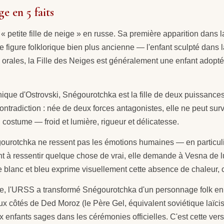
e en 5 faits
 petite fille de neige » en russe. Sa première apparition dans la
une figure folklorique bien plus ancienne — l'enfant sculpté dans
rales, la Fille des Neiges est généralement une enfant adoptée 
ique d'Ostrovski, Snégourotchka est la fille de deux puissance
ntradiction : née de deux forces antagonistes, elle ne peut survi
costume — froid et lumière, rigueur et délicatesse.
urotchka ne ressent pas les émotions humaines — en particuli
ant à ressentir quelque chose de vrai, elle demande à Vesna de 
ume blanc et bleu exprime visuellement cette absence de chaleur, c
, l'URSS a transformé Snégourotchka d'un personnage folk en i
it). Aux côtés de Ded Moroz (le Père Gel, équivalent soviétique la
ux enfants sages dans les cérémonies officielles. C'est cette ver