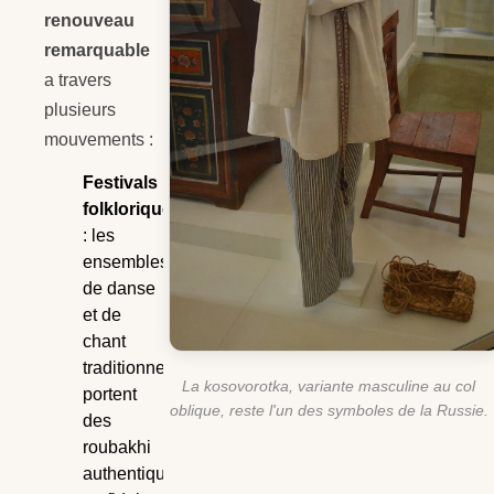
renouveau
remarquable
a travers
plusieurs
mouvements :
Festivals
folkloriques
: les
ensembles
de danse
et de
chant
traditionnels
La kosovorotka, variante masculine au col
portent
oblique, reste l'un des symboles de la Russie.
des
roubakhi
authentiques