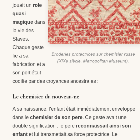
jouait un
role
quasi
magique
dans
la vie des
Slaves.
Chaque geste
Broderies protectrices sur chemisier russe
lie a sa
(XIXe siècle, Metropolitan Museum).
fabrication et a
son port était
codifie par des croyances ancestrales :
Le chemisier du nouveau-ne
A sa naissance, l'enfant était immédiatement enveloppe
dans le
chemisier de son pere
. Ce geste avait une
double signification : le pere
reconnaissait ainsi son
enfant
et lui transmettait sa force protectrice. Le