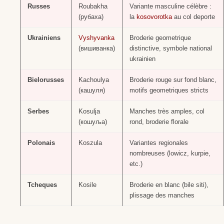
Russes
Roubakha
Variante masculine célèbre :
(рубаха)
la
kosovorotka
au col deporte
Ukrainiens
Vyshyvanka
Broderie geometrique
(вишиванка)
distinctive, symbole national
ukrainien
Bielorusses
Kachoulya
Broderie rouge sur fond blanc,
(кашуля)
motifs geometriques stricts
Serbes
Kosulja
Manches très amples, col
(кошуља)
rond, broderie florale
Polonais
Koszula
Variantes regionales
nombreuses (lowicz, kurpie,
etc.)
Tcheques
Kosile
Broderie en blanc (bile siti),
plissage des manches