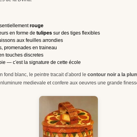
ssentiellement
rouge
leurs en forme de
tulipes
sur des tiges flexibles
issons aux feuilles arrondies
tes, promenades en traineau
n touches discretes
oie — c'est la signature de cette école
 fond blanc, le peintre tracait d'abord le
contour noir a la plu
'enluminure medievale et confere aux oeuvres une grande fines