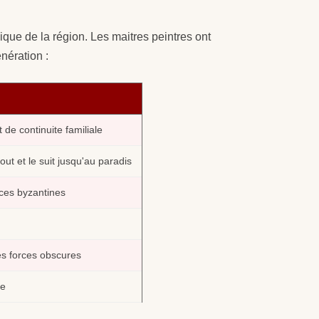
ique de la région. Les maitres peintres ont
nération :
 de continuite familiale
ut et le suit jusqu'au paradis
nces byzantines
les forces obscures
ve