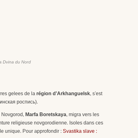
la Dvina du Nord
rres gelees de la
région d'Arkhanguelsk
, s'est
инская роспись).
de Novgorod,
Marfa Boretskaya
, migra vers les
inture religieuse novgorodienne. Isoles dans ces
yle unique. Pour approfondir :
Svastika slave :