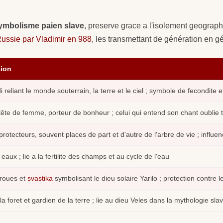
ymbolisme paien slave
, preserve grace a l'isolement geograph
ussie par Vladimir en 988
, les transmettant de génération en gé
tion
 reliant le monde souterrain, la terre et le ciel ; symbole de fecondite et
ête de femme, porteur de bonheur ; celui qui entend son chant oublie to
rotecteurs, souvent places de part et d'autre de l'arbre de vie ; influe
 eaux ; lie a la fertilite des champs et au cycle de l'eau
roues et
svastika
symbolisant le dieu solaire Yarilo ; protection contre 
la foret et gardien de la terre ; lie au dieu Veles dans la mythologie sla