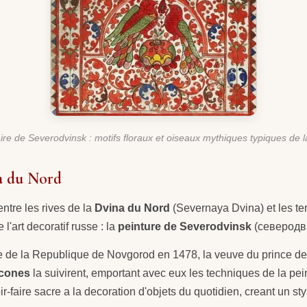
ire de Severodvinsk : motifs floraux et oiseaux mythiques typiques de 
na du Nord
 entre les rives de la
Dvina du Nord
(Severnaya Dvina) et les te
l'art decoratif russe : la
peinture de Severodvinsk
(северодв
te de la Republique de Novgorod en 1478, la veuve du prince 
icones
la suivirent, emportant avec eux les techniques de la pe
ir-faire sacre a la decoration d'objets du quotidien, creant un st