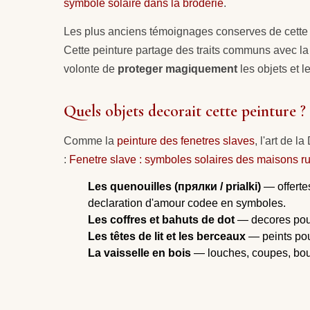
symbole solaire dans la broderie
.
Les plus anciens témoignages conserves de cette 
Cette peinture partage des traits communs avec l
volonte de
proteger magiquement
les objets et l
Quels objets decorait cette peinture ?
Comme la
peinture des fenetres slaves
, l'art de 
:
Fenetre slave : symboles solaires des maisons r
Les quenouilles (прялки / prialki)
— offertes
declaration d'amour codee en symboles.
Les coffres et bahuts de dot
— decores pour 
Les têtes de lit et les berceaux
— peints pour
La vaisselle en bois
— louches, coupes, bour