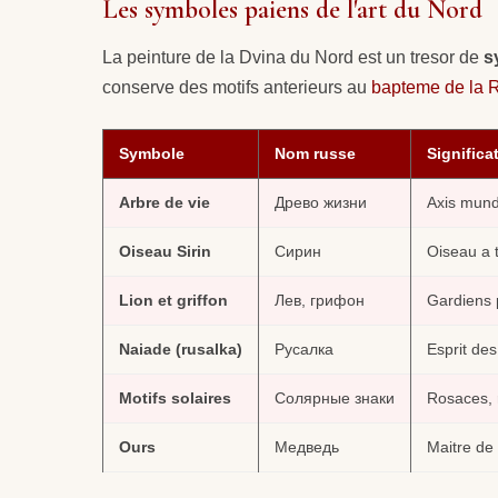
Les symboles paiens de l'art du Nord
La peinture de la Dvina du Nord est un tresor de
s
conserve des motifs anterieurs au
bapteme de la R
Symbole
Nom russe
Significa
Arbre de vie
Древо жизни
Axis mundi
Oiseau Sirin
Сирин
Oiseau a t
Lion et griffon
Лев, грифон
Gardiens p
Naiade (rusalka)
Русалка
Esprit des
Motifs solaires
Солярные знаки
Rosaces, 
Ours
Медведь
Maitre de 