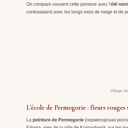
On compare souvent cette peinture avec l'
été nor
contrastaient avec les longs mois de neige et de
Village d
L'école de Permogorie : fleurs rouges 
La
peinture de Permogorie
(пермогорская роспись
Edoma, pres de la ville de Krasnoborsk, sur les riv