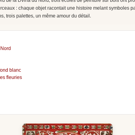
 de la Dvina du Nord, trois écoles de peinture sur bois ont prod
berceaux : chaque objet racontait une histoire melant symboles 
s, trois palettes, un même amour du détail.
u Nord
fond blanc
es fleuries