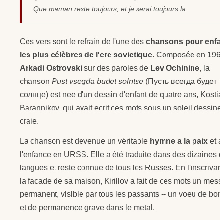
Que maman reste toujours, et je serai toujours la.
Ces vers sont le refrain de l'une des
chansons pour enf
les plus célèbres de l'ere sovietique
. Composée en 196
Arkadi Ostrovski
sur des paroles de
Lev Ochinine
, la
chanson
Pust vsegda budet solntse
(Пусть всегда будет
солнце) est nee d'un dessin d'enfant de quatre ans, Kosti
Barannikov, qui avait ecrit ces mots sous un soleil dessine
craie.
La chanson est devenue un véritable
hymne a la paix
et 
l'enfance en URSS. Elle a été traduite dans des dizaines
langues et reste connue de tous les Russes. En l'inscrivan
la facade de sa maison, Kirillov a fait de ces mots un me
permanent, visible par tous les passants -- un voeu de b
et de permanence grave dans le metal.